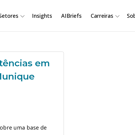
Setores
Insights
AIBriefs
Carreiras
So
tências em
 Munique
sobre uma base de