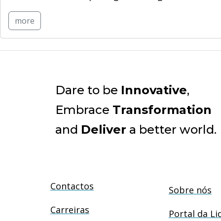
more
Dare to be
Innovative
,
Embrace
Transformation
and
Deliver
a better world.
Contactos
Sobre nós
Carreiras
Portal da Li