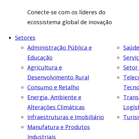
Conecte-se com os líderes do
ecossistema global de inovação
Setores
Administração Pública e
Saúde
Educação
Servi
Agricultura e
Setor
Desenvolvimento Rural
Telec
Consumo e Retalho
Tecno
Energia, Ambiente e
Trans
Alterações Climáticas
Logís
Infraestruturas e Imobiliário
Turis
Manufatura e Produtos
Industriais