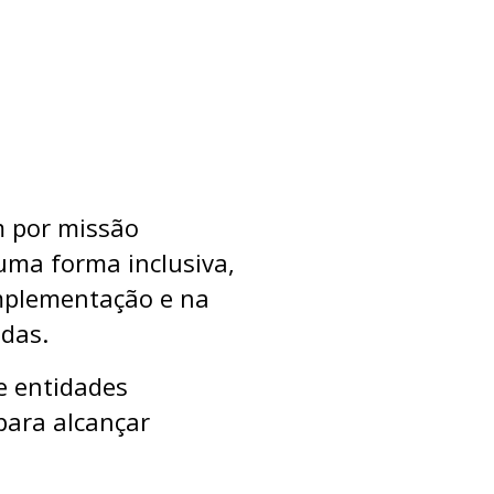
m por missão
uma forma inclusiva,
implementação e na
adas.
e entidades
para alcançar