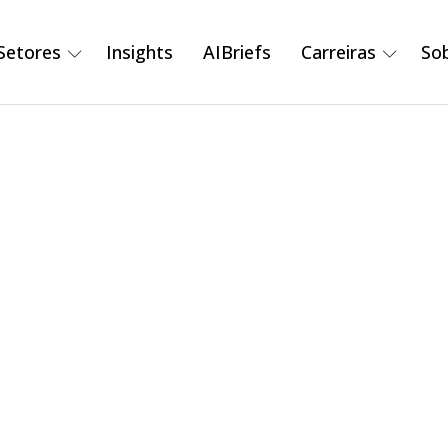
Setores
Insights
AIBriefs
Carreiras
So