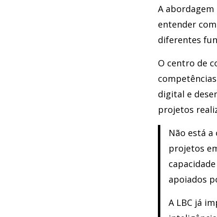
A abordagem m
entender como
diferentes fu
O centro de c
competências 
digital e dese
projetos reali
Não está a 
projetos e
capacidade
apoiados po
A LBC já im