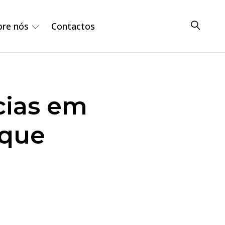
bre nós
Contactos
cias em
ique