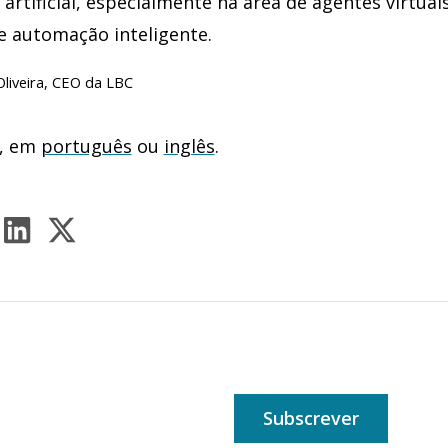
 artificial, especialmente na área de agentes virtuais
e automação inteligente.
Oliveira, CEO da LBC
r, em
português
ou
inglês
.
Subscrever