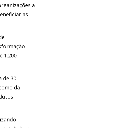
organizações a
neficiar as
de
nsformação
e 1.200
a de 30
 como da
dutos
lizando