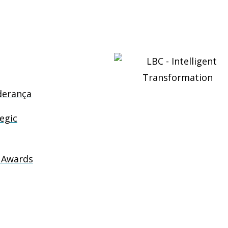
derança
egic
 Awards