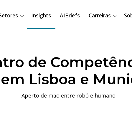
Setores
Insights
AIBriefs
Carreiras
So
ntro de Competên
A em Lisboa e Mun