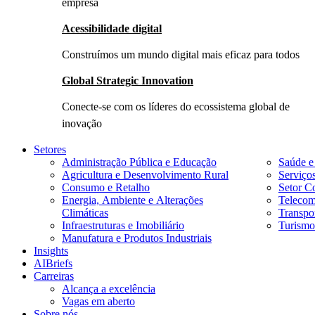
empresa
Acessibilidade digital
Construímos um mundo digital mais eficaz para todos
Global Strategic Innovation
Conecte-se com os líderes do ecossistema global de
inovação
Setores
Administração Pública e Educação
Saúde e
Agricultura e Desenvolvimento Rural
Serviço
Consumo e Retalho
Setor Co
Energia, Ambiente e Alterações
Telecom
Climáticas
Transpor
Infraestruturas e Imobiliário
Turismo
Manufatura e Produtos Industriais
Insights
AIBriefs
Carreiras
Alcança a excelência
Vagas em aberto
Sobre nós