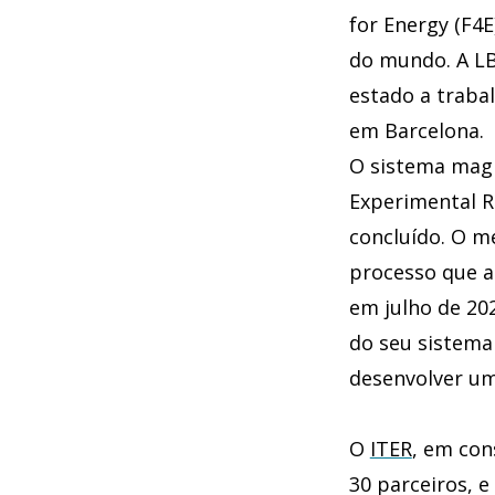
for Energy (F4
do mundo. A LB
estado a traba
em Barcelona.
O sistema magn
Experimental Re
concluído. O m
processo que al
em julho de 20
do seu sistema
desenvolver um
O
ITER
, em con
30 parceiros, e