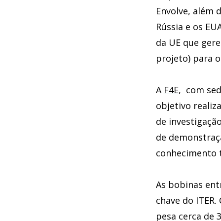
Envolve, além d
Rússia e os EUA
da UE que gere
projeto) para o
A
F4E
, com sed
objetivo realiz
de investigaçã
de demonstração
conhecimento té
As bobinas ent
chave do ITER.
pesa cerca de 