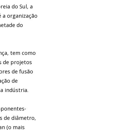
reia do Sul, a
é a organização
metade do
ança, tem como
s de projetos
ores de fusão
ação de
a indústria.
mponentes-
s de diâmetro,
an (o mais