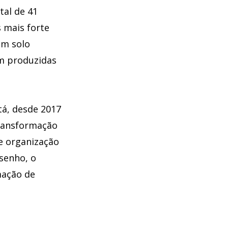
tal de 41
 mais forte
em solo
am produzidas
tá, desde 2017
transformação
de organização
esenho, o
mação de