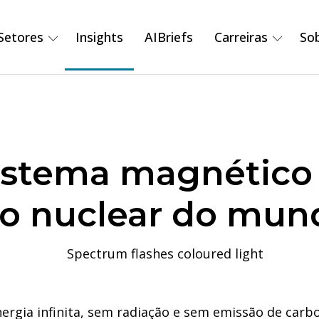
Setores
Insights
AIBriefs
Carreiras
So
sistema magnético
ão nuclear do mun
ergia infinita, sem radiação e sem emissão de carbo