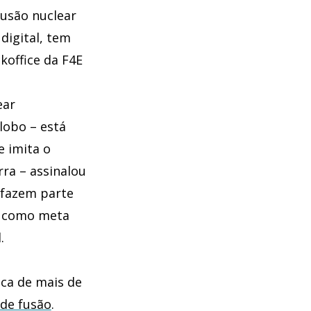
fusão nuclear
digital, tem
koffice da F4E
ear
lobo – está
e imita o
rra – assinalou
 fazem parte
m como meta
.
ica de mais de
 de fusão
.