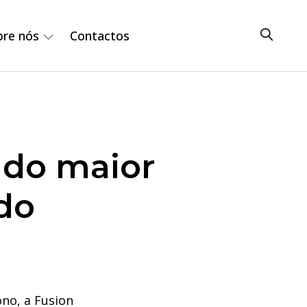
bre nós
Contactos
 do maior
do
no, a Fusion