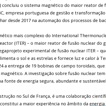
E) concluiu o sistema magnético do maior reator de 
C, empresa portuguesa de gestão e transformação 
lhar desde 2017 na automação dos processos de bac
ético mais complexo do International Thermonucl
actor (ITER) – o maior reator de fusão nuclear do g
egaprojeto experimental de fusão nuclear ITER – qu
imenta o sol e as estrelas e fornece luz e calor à Te
24 a entrega de 19 bobinas de campo toroidais, que
 magnético. A investigação sobre fusão nuclear te
a fonte de energia segura, abundante e sustentável
strução no Sul de França, é uma colaboração científ
 constitui a maior experiência no âmbito da
energia