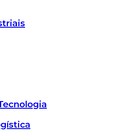
triais
Tecnologia
gística