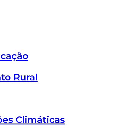
ucação
to Rural
ões Climáticas