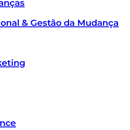
nanças
ional & Gestão da Mudança
keting
ence