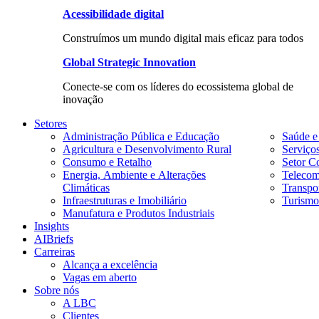
Acessibilidade digital
Construímos um mundo digital mais eficaz para todos
Global Strategic Innovation
Conecte-se com os líderes do ecossistema global de
inovação
Setores
Administração Pública e Educação
Saúde e
Agricultura e Desenvolvimento Rural
Serviço
Consumo e Retalho
Setor Co
Energia, Ambiente e Alterações
Telecom
Climáticas
Transpor
Infraestruturas e Imobiliário
Turismo
Manufatura e Produtos Industriais
Insights
AIBriefs
Carreiras
Alcança a excelência
Vagas em aberto
Sobre nós
A LBC
Clientes